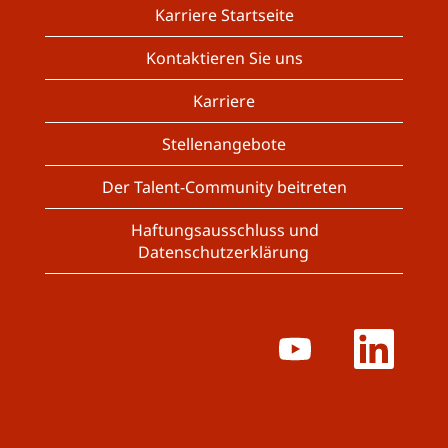
Karriere Startseite
Kontaktieren Sie uns
Karriere
Stellenangebote
Der Talent-Community beitreten
Haftungsausschluss und
Datenschutzerklärung
W
W
i
i
r
r
d
d
a
a
u
u
f
f
e
e